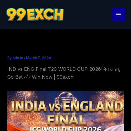
Skip
to
content
By
admin
/
March 7, 2026
IND vs ENG Final T20 WORLD CUP 2026: मैच लाइव,
Go Bet और Win Now | 99exch